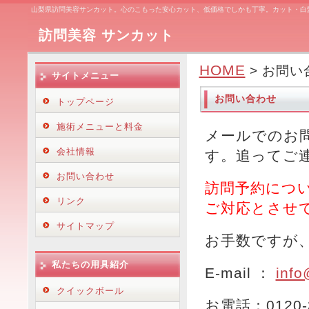
山梨県訪問美容サンカット。心のこもった安心カット、低価格でしかも丁寧。カット・白
訪問美容
サンカット
HOME
> お問
サイトメニュー
お問い合わせ
トップページ
施術メニューと料金
メールでのお
会社情報
す。追ってご
お問い合わせ
訪問予約につ
リンク
ご対応とさせ
サイトマップ
お手数ですが
私たちの用具紹介
E-mail ：
info
クイックボール
お電話：0120